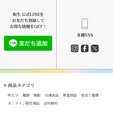
ッキー情報、位置情報、端末の個体識別情報などを指
します。
和生 公式LINEを
個人情報の取得方法
お友だち登録して
本サービスでは、ユーザーが利用登録をする際に氏
お得な情報をGET！
名、生年月日、住所、電話番号、メールアドレス、銀
各種SNS
行口座番号、クレジットカード番号、運転免許証番号
などの個人情報をお尋ねすることがあります。また、
ユーザーと提携先などとの間でなされた、ユーザーの
個人情報を含む取引記録や、決済に関する情報を当社
の提携先（情報提供元、広告主、広告配信先などを含
む。以下｢提携先｣）などから取得することがありま
す。
本サービスでは、ユーザーについて、利用したサービ
商品カテゴリ
スやソフトウエア、購入した商品、閲覧したページや
広告の履歴、検索キーワード、利用日時、利用方法、
明太子
麺類
焼酎
冷凍食品
常温商品
美容と健康
利用環境（携帯端末を通じてご利用の場合の当該端末
オンライン限定商品
送料無料
の通信状態、利用に際しての各種設定情報なども含
む）、IPアドレス、クッキー情報、位置情報、端末の