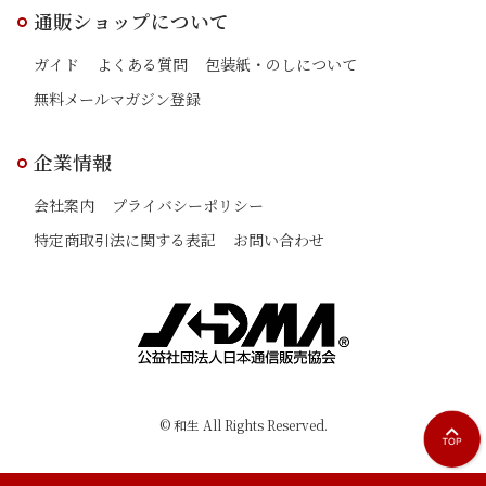
個体識別情報などの履歴情報および特性情報を、当社
通販ショップについて
や提携先のサービスを利用、またはページを閲覧する
ガイド
よくある質問
包装紙・のしについて
際に取得いたします。
無料メールマガジン登録
個人情報を取得・利用する目的
本サービスにおいて、個人情報を取得・利用する目的は以下の
企業情報
とおりです。
お客様ご自身の登録情報や利用状況の閲覧・修正を行
会社案内
プライバシーポリシー
っていただくために、氏名、住所、連絡先、支払方法
特定商取引法に関する表記
お問い合わせ
などの登録情報、利用されたサービスや購入された商
品、およびそれらの代金などに関する情報を表示する
目的
お客様へのお知らせや商品の送付、必要に応じてご連
絡を行うため、氏名や住所、メールアドレスなどの連
絡先情報を利用する目的
本人確認を行うために、氏名、生年月日、住所、電話
© 和生 All Rights Reserved.
番号、銀行口座番号、クレジットカード番号、運転免
許証番号、配達証明付き郵便の到達結果などの情報を