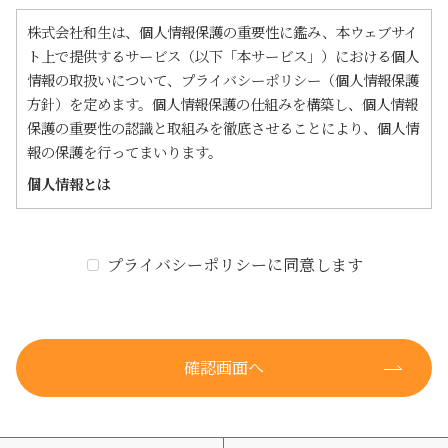
株式会社和生は、個人情報保護の重要性に鑑み、本ウェブサイ
ト上で提供するサービス（以下「本サービス」）における個人
情報の取扱いについて、プライバシーポリシー（個人情報保護
方針）を定めます。個人情報保護の仕組みを構築し、個人情報
保護の重要性の認識と取組みを徹底させることにより、個人情
報の保護を行ってまいります。
個人情報とは
「個人情報」とは、個人情報保護法にある「個人情
報」を指すものとし、生存する個人に関する情報であ
り、当該情報に含まれる氏名、生年月日、住所、電話
プライバシーポリシーに同意します
番号、連絡先、その他の記述等により特定の個人を識
別できる情報を指します。
個人情報のうち「履歴情報および特性情報」とは、上
記に定める「個人情報」以外のものをいい、利用頂い
たサービスや購入頂いた商品、閲覧したページや広告
の履歴、検索キーワード、利用日時、利用方法、利用
環境、郵便番号や性別、職業、年齢、IPアドレス、ク