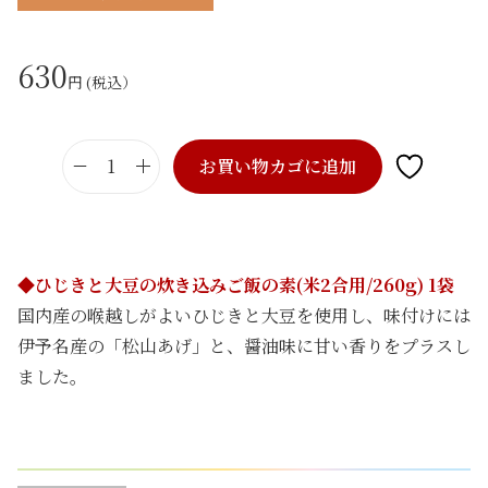
630
円 (税込）
お買い物カゴに追加
ひ
じ
き
と
◆ひじきと大豆の炊き込みご飯の素(米2合用/260g) 1袋
大
国内産の喉越しがよいひじきと大豆を使用し、味付けには
豆
伊予名産の「松山あげ」と、醤油味に甘い香りをプラスし
の
ました。
炊
き
込
み