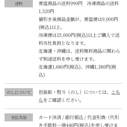
常温商品の送料990円 冷凍商品の送料
送料
ご
1,320円
飯
値引き後商品金額が、常温便は9,000円
の
(税込)以上、
素
冷凍便は15,000円(税込)以上ご購入で送
（
料当社負担となります。
米
北海道・沖縄は、送料無料商品に関わら
2
ず別途送料を申し受けます。
合
北海道1,680円(税込)、沖縄1,180円(税
用
込)
/
2
包装紙・熨斗（のし）については、
こち
のしについて
6
ら
をご確認ください。
0
g
カード決済 / 銀行振込 / 代金引換（代引
支払方法
）
き手数料一律440円(税込)を申し受けま
個