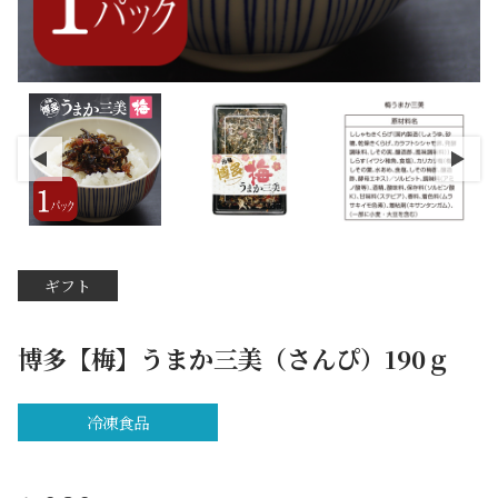
ギフト
博多【梅】うまか三美（さんぴ）190ｇ
冷凍食品