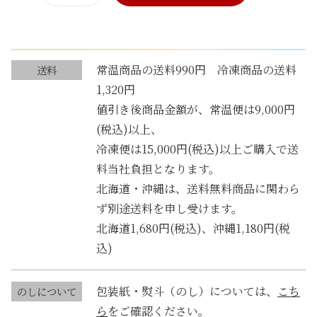
ぴ
多
）
【
1
梅
常温商品の送料990円 冷凍商品の送料
送料
9
】
1,320円
0
う
値引き後商品金額が、常温便は9,000円
ｇ
ま
(税込)以上、
個
か
冷凍便は15,000円(税込)以上ご購入で送
三
料当社負担となります。
美
北海道・沖縄は、送料無料商品に関わら
（
ず別途送料を申し受けます。
さ
北海道1,680円(税込)、沖縄1,180円(税
ん
込)
ぴ
）
包装紙・熨斗（のし）については、
こち
のしについて
1
ら
をご確認ください。
9