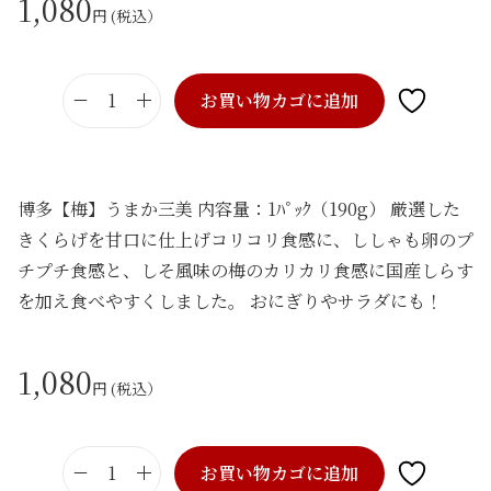
1,080
円 (税込）
お買い物カゴに追加
博
多
【
梅
博多【梅】うまか三美 内容量：1ﾊﾟｯｸ（190g） 厳選した
】
きくらげを甘口に仕上げコリコリ食感に、ししゃも卵のプ
う
チプチ食感と、しそ風味の梅のカリカリ食感に国産しらす
ま
を加え食べやすくしました。 おにぎりやサラダにも！
か
三
1,080
円 (税込）
美
（
さ
お買い物カゴに追加
ん
博