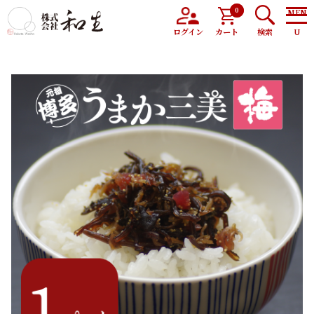
0
トップ
商品
博多【梅】うまか三美（さんぴ）190ｇ
ログイン
カート
検索