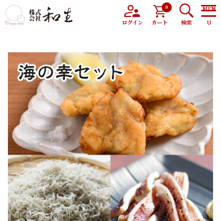
0
トップ
商品
海の幸セット
ログイン
カート
検索