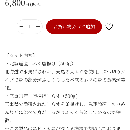
6,800
円 (税込）
お買い物カゴに追加
海
の
幸
セ
【セット内容】
ッ
・北海道産 ふぐ唐揚げ（500g）
ト
北海道で水揚げされた、天然の真ふぐを使用。ぶつ切りタ
個
イプで身の部分がふっくらした本来のふぐの身の食感が美
味。
・三重県産 釜揚げしらす（500g)
三重県で漁獲されたしらすを釜揚げし、急速冷凍。ちりめ
んなどに比べて身がしっかりふっくらとしているのが特
徴。
※この製品はエビ・カニが混ざる漁法で採取しておりま